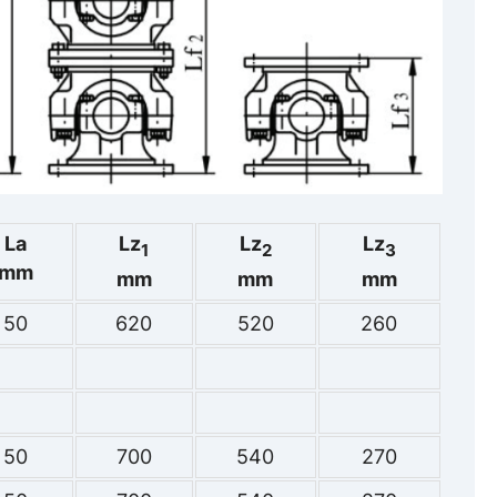
La
Lz
Lz
Lz
1
2
3
mm
mm
mm
mm
50
620
520
260
50
700
540
270