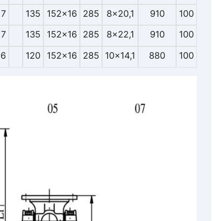
7
135
152x16
285
8x20,1
910
100
7
135
152x16
285
8x22,1
910
100
6
120
152x16
285
10x14,1
880
100