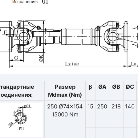
тандартные
Размер
β
ØA
ØB
ØC
соединения:
Mdmax (Nm)
250 Ø74x154
15
250
218
140
15000 Nm