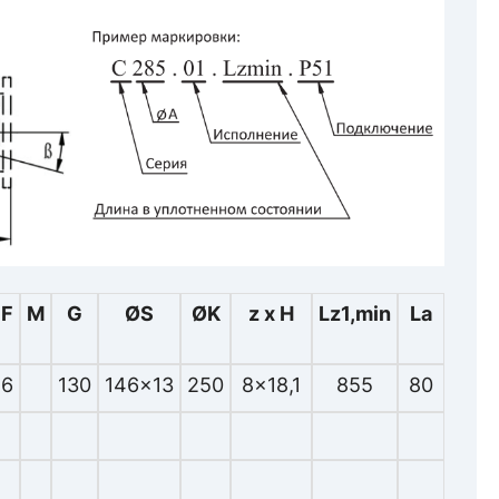
F
M
G
ØS
ØK
z x H
Lz1,min
La
6
130
146x13
250
8x18,1
855
80