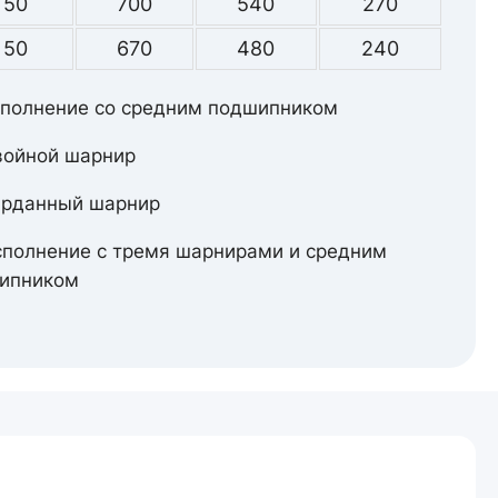
50
700
540
270
50
670
480
240
сполнение со средним подшипником
войной шарнир
арданный шарнир
сполнение с тремя шарнирами и средним
ипником