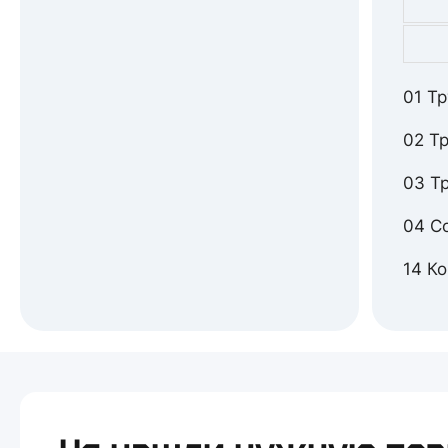
01 Т
02 Т
03 Т
04 С
14 К