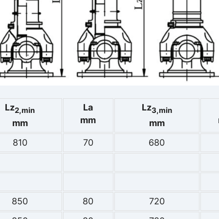
Lz
La
Lz
2,min
3,min
mm
mm
mm
810
70
680
850
80
720