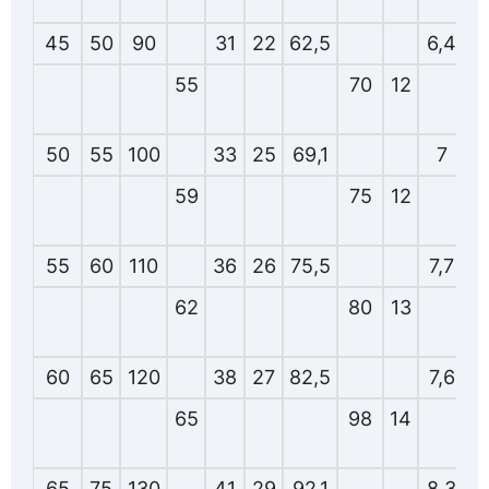
45
50
90
31
22
62,5
6,4
55
70
12
50
55
100
33
25
69,1
7
4
59
75
12
55
60
110
36
26
75,5
7,7
62
80
13
60
65
120
38
27
82,5
7,6
65
98
14
65
75
130
41
29
92,1
8,3