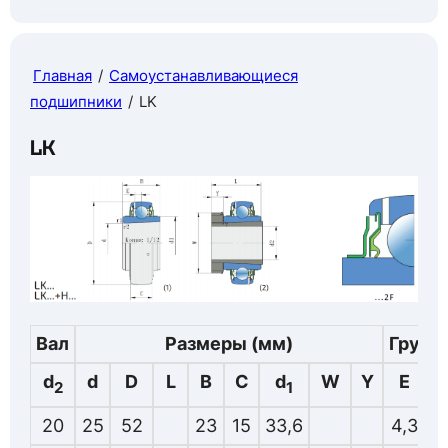
Главная
/
Самоустанавливающиеся
подшипники
/
LK
LK
Вал
Размеры (мм)
Грузо
d
d
D
L
B
C
d
W
Y
E
2
1
20
25
52
23
15
33,6
4,3