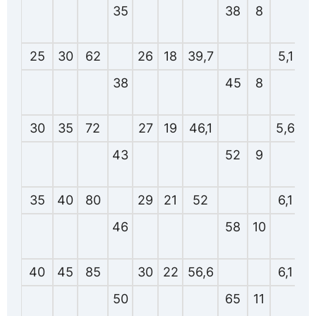
35
38
8
25
30
62
26
18
39,7
5,1
1
38
45
8
30
35
72
27
19
46,1
5,6
2
43
52
9
35
40
80
29
21
52
6,1
3
46
58
10
40
45
85
30
22
56,6
6,1
3
50
65
11